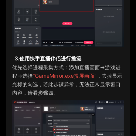
3.
使用
快手
直播伴侣进行推流
优先选择进程采集方式
：添加直播画面→
游戏进
程
→
选择
“
G
ame
M
irr
or.exe
投屏画面
”
，
去掉显示
光标的勾选，若此步骤异常，无法正常显示窗口
内容，请看步骤四
。