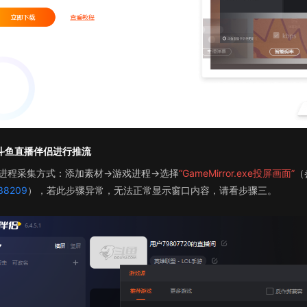
斗鱼
直播伴侣进行推流
进程采集方式
：添加素材→
游戏进程
→
选择
“
G
ame
M
irr
or.exe
投屏画面
”
（
38209
）
，
若此步骤异常，无法正常显示窗口内容，请看步骤三
。