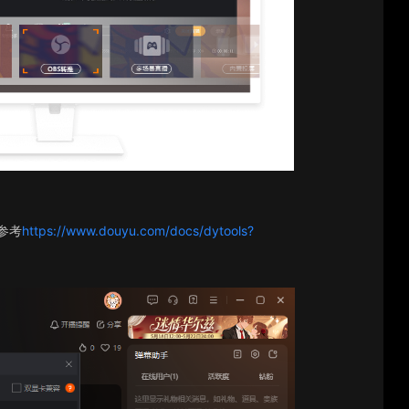
参考
https://www.douyu.com/docs/dytools?