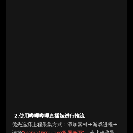
2.
使用
哔哩哔哩直播姬
进行推流
优先选择进程采集方式
：添加
素材
→
游戏进程
→
选择
“
G
ame
M
irr
or.exe
投屏画面
”
，
若此步骤异