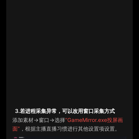
3.
若进程采集异常，可以改用窗口采集方式
添加
素材
→窗口→
选择
“
G
ame
M
irr
or.exe
投屏画
面
”
，
根据主播直播习惯进行其他设置项设置。